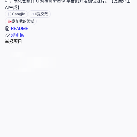
程，简化仓颉在 OpenHarmony 平台的开发测试过程。【此简介由
AI生成】
Cangjie
6
提交数
定制我的领域
README
规则集
举报项目