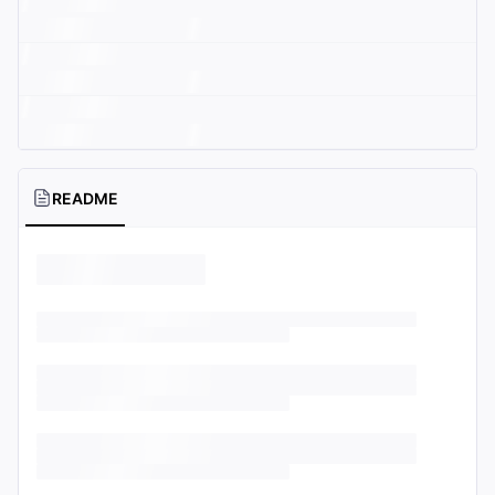
README