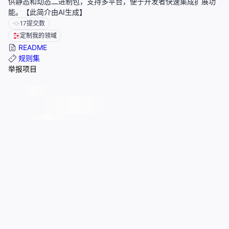
供静态和动态二进制包，支持多平台，便于开发者快速集成扩展功
能。【此简介由AI生成】
17
提交数
定制我的领域
README
规则集
举报项目