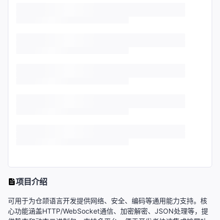
项目介绍
可用于为仓颉语言开发提供网络、安全、编码等通用能力支持。核
心功能涵盖HTTP/WebSocket通信、加密解密、JSON处理等，提