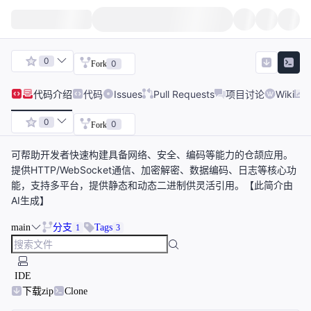
0
0
Fork
代码
介绍
代码
Issues
Pull Requests
项目讨论
Wiki
0
0
Fork
可帮助开发者快速构建具备网络、安全、编码等能力的仓颉应用。
提供HTTP/WebSocket通信、加密解密、数据编码、日志等核心功
能，支持多平台，提供静态和动态二进制供灵活引用。【此简介由
AI生成】
main
分支
Tags
1
3
IDE
下载zip
Clone