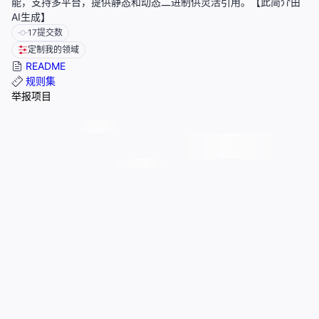
能，支持多平台，提供静态和动态二进制供灵活引用。【此简介由
AI生成】
17
提交数
定制我的领域
README
规则集
举报项目