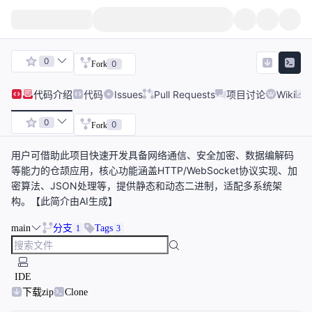
0
0
Fork
代码
介绍
代码
Issues
Pull Requests
项目讨论
Wiki
0
0
Fork
用户可借助此项目快速开发具备网络通信、安全加密、数据编解码
等能力的仓颉应用，核心功能涵盖HTTP/WebSocket协议实现、加
密算法、JSON处理等，提供静态和动态二进制，适配多系统架
构。【此简介由AI生成】
main
分支
Tags
1
3
IDE
下载zip
Clone