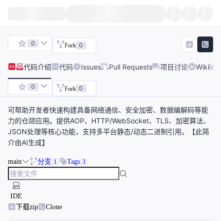
0
0
Fork
代码
介绍
代码
Issues
Pull Requests
项目讨论
Wiki
0
0
Fork
可帮助开发者快速构建具备网络通信、安全加密、数据编解码等能
力的仓颉应用。提供AOP、HTTP/WebSocket、TLS、加密算法、
JSON处理等核心功能，支持多平台静态/动态二进制引用。【此简
介由AI生成】
main
分支
Tags
1
3
IDE
下载zip
Clone