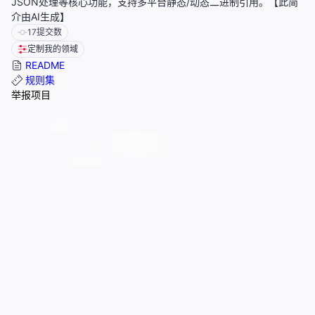
JSON处理等核心功能，支持多平台静态/动态二进制引用。【此简
介由AI生成】
17
提交数
定制我的领域
README
规则集
举报项目