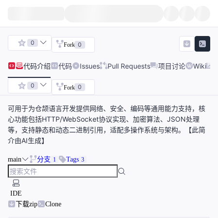
0
0
Fork
代码
介绍
代码
Issues
Pull Requests
项目讨论
Wiki
0
0
Fork
可用于为仓颉语言开发提供网络、安全、编码等通用能力支持，核
心功能包括HTTP/WebSocket协议实现、加密算法、JSON处理
等，支持静态和动态二进制引用，适配多操作系统与架构。【此简
介由AI生成】
main
分支
Tags
1
3
IDE
下载zip
Clone