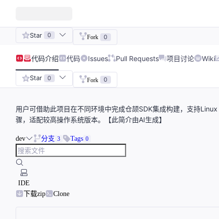
Star
0
0
Fork
代码
介绍
代码
Issues
Pull Requests
项目讨论
Wiki
Star
0
0
Fork
用户可借助此项目在不同环境中完成仓颉SDK集成构建，支持Linux Na
骤，适配较高操作系统版本。【此简介由AI生成】
dev
分支
Tags
3
0
IDE
下载zip
Clone