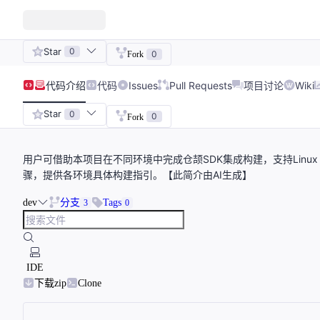
Star
0
0
Fork
代码
介绍
代码
Issues
Pull Requests
项目讨论
Wiki
Star
0
0
Fork
用户可借助本项目在不同环境中完成仓颉SDK集成构建，支持Linux Na
骤，提供各环境具体构建指引。【此简介由AI生成】
dev
分支
Tags
3
0
IDE
下载zip
Clone