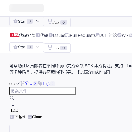
Star
0
0
Fork
代码
介绍
代码
Issues
Pull Requests
项目讨论
Wiki
Star
0
0
Fork
可帮助社区贡献者在不同环境中完成仓颉 SDK 集成构建，支持 Linux Na
等多种场景，提供各环境构建指导。【此简介由AI生成】
dev
分支
Tags
3
0
IDE
下载zip
Clone