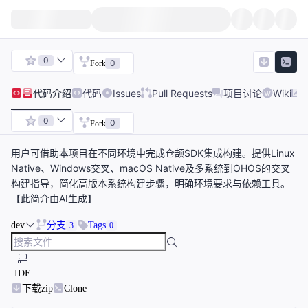
0
0
Fork
代码
介绍
代码
Issues
Pull Requests
项目讨论
Wiki
0
0
Fork
用户可借助本项目在不同环境中完成仓颉SDK集成构建。提供Linux
Native、Windows交叉、macOS Native及多系统到OHOS的交叉
构建指导，简化高版本系统构建步骤，明确环境要求与依赖工具。
【此简介由AI生成】
dev
分支
Tags
3
0
IDE
下载zip
Clone