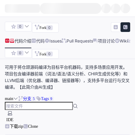
0
0
Fork
代码
介绍
代码
Issues
Pull Requests
项目讨论
Wiki
0
0
Fork
可用于将仓颉源码编译为目标平台机器码，支持多场景应用开发。
项目包含编译器前端（词法/语法/语义分析、CHIR生成优化等）和
LLVM后端（优化器、编译器、链接器等），支持多平台运行与交叉
编译。【此简介由AI生成】
main
分支
Tags
5
9
IDE
下载zip
Clone