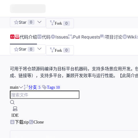
Star
0
0
Fork
代码
介绍
代码
Issues
Pull Requests
项目讨论
Wiki
Star
0
0
Fork
可用于将仓颉源码编译为目标平台机器码，支持多场景应用开发。包含
成、链接等），支持多平台，兼顾开发效率与运行性能。【此简介由
main
分支
Tags
5
10
IDE
下载zip
Clone