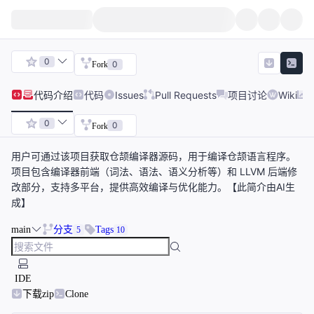
0
0
Fork
代码
介绍
代码
Issues
Pull Requests
项目讨论
Wiki
0
0
Fork
用户可通过该项目获取仓颉编译器源码，用于编译仓颉语言程序。
项目包含编译器前端（词法、语法、语义分析等）和 LLVM 后端修
改部分，支持多平台，提供高效编译与优化能力。【此简介由AI生
成】
main
分支
Tags
5
10
IDE
下载zip
Clone