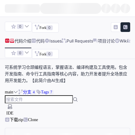
0
0
Fork
代码
介绍
代码
Issues
Pull Requests
项目讨论
Wiki
0
0
Fork
可系统学习仓颉编程语言，掌握语法、编译构建及工具使用。包含
开发指南、命令行工具指南等核心内容，助力开发者提升全场景应
用开发能力。【此简介由AI生成】
main
分支
Tags
4
7
IDE
下载zip
Clone