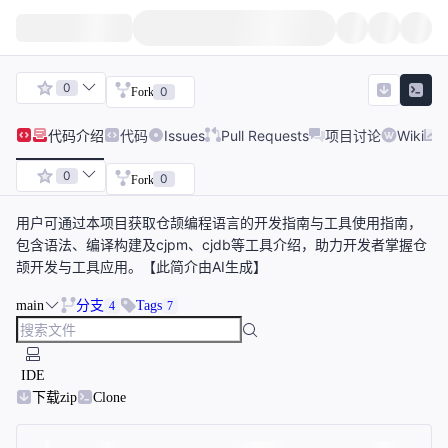
0
0
Fork
代码
介绍
代码
Issues
Pull Requests
项目讨论
Wiki
0
0
Fork
用户可通过本项目获取仓颉编程语言的开发指南与工具使用指南，
包含语法、编译构建及cjpm、cjdb等工具介绍，助力开发者掌握仓
颉开发与工具应用。【此简介由AI生成】
main
分支
Tags
4
7
IDE
下载zip
Clone