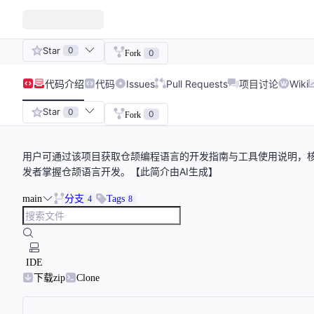
Star
0
0
Fork
代码
介绍
代码
Issues
Pull Requests
项目讨论
Wiki
Star
0
0
Fork
用户可通过该项目获取仓颉编程语言的开发指南与工具使用说明，
发者掌握仓颉语言开发。【此简介由AI生成】
main
分支
Tags
4
8
IDE
下载zip
Clone