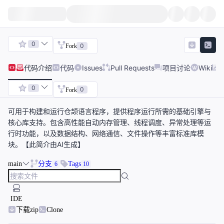
0
0
Fork
代码
介绍
代码
Issues
Pull Requests
项目讨论
Wiki
0
0
Fork
可用于构建和运行仓颉语言程序，提供程序运行所需的基础引擎与
核心库支持。包含高性能自动内存管理、线程调度、异常处理等运
行时功能，以及数据结构、网络通信、文件操作等丰富标准库模
块。【此简介由AI生成】
main
分支
Tags
6
10
IDE
下载zip
Clone