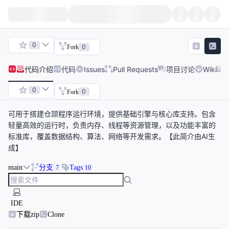
0
0
Fork
代码
介绍
代码
Issues
Pull Requests
项目讨论
Wiki
0
0
Fork
可用于搭建仓颉程序运行环境，提供基础引擎与核心库支持。包含
轻量高效的运行时，负责内存、线程等资源管理，以及功能丰富的
标准库，覆盖数据结构、算法、网络等开发需求。【此简介由AI生
成】
main
分支
Tags
7
10
IDE
下载zip
Clone