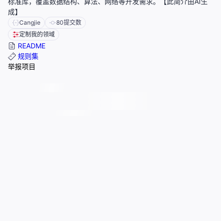
标准库，覆盖数据结构、算法、网络等开发需求。【此简介由AI生
成】
Cangjie
80
提交数
定制我的领域
README
规则集
举报项目