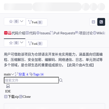
0
0
Fork
代码
介绍
代码
Issues
Pull Requests
项目讨论
Wiki
0
0
Fork
用户可借助该项目为仓颉语言开发补充实用能力，涵盖面向切面编
程、压缩解压、安全加密、编解码、网络通信、日志、单元测试等
多个领域，是仓颉生态的重要组成部分。【此简介由AI生成】
main
分支
Tags
4
14
IDE
下载zip
Clone