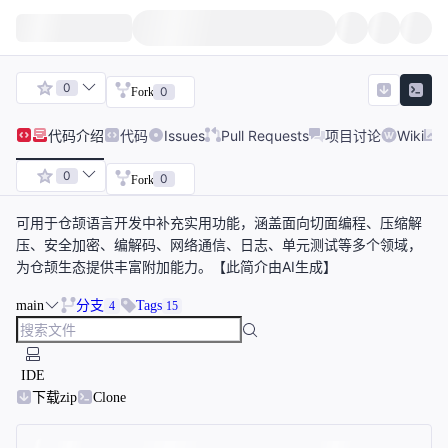
0
0
Fork
代码
介绍
代码
Issues
Pull Requests
项目讨论
Wiki
0
0
Fork
可用于仓颉语言开发中补充实用功能，涵盖面向切面编程、压缩解
压、安全加密、编解码、网络通信、日志、单元测试等多个领域，
为仓颉生态提供丰富附加能力。【此简介由AI生成】
main
分支
Tags
4
15
IDE
下载zip
Clone