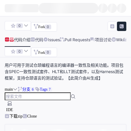
0
0
Fork
代码
介绍
代码
Issues
Pull Requests
项目讨论
Wiki
0
0
Fork
用户可用于测试仓颉编程语言的编译器一致性及相关功能。项目包
含SPEC一致性测试套件、HLT和LLT测试套件，以及Harness测试
框架，支持仓颉语言的测试验证。【此简介由AI生成】
main
分支
Tags
6
7
IDE
下载zip
Clone