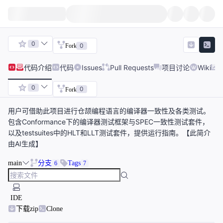
0
0
Fork
代码
介绍
代码
Issues
Pull Requests
项目讨论
Wiki
0
0
Fork
用户可借助此项目进行仓颉编程语言的编译器一致性及各类测试。
包含Conformance下的编译器测试框架与SPEC一致性测试套件，
以及testsuites中的HLT和LLT测试套件，提供运行指南。【此简介
由AI生成】
main
分支
Tags
6
7
IDE
下载zip
Clone