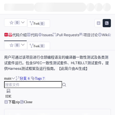
0
0
Fork
代码
介绍
代码
Issues
Pull Requests
项目讨论
Wiki
0
0
Fork
用户可通过该项目进行仓颉编程语言的编译器一致性测试及各类测
试套件运行。包含SPEC一致性测试套件、HLT和LLT测试套件，提
供Harness测试框架及运行指南。【此简介由AI生成】
main
分支
Tags
6
7
IDE
下载zip
Clone