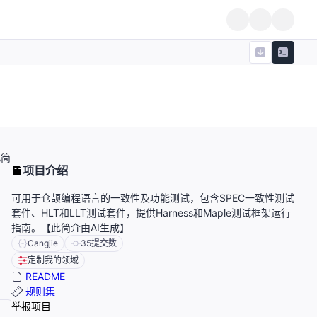
此简
项目介绍
可用于仓颉编程语言的一致性及功能测试，包含SPEC一致性测试
套件、HLT和LLT测试套件，提供Harness和Maple测试框架运行
指南。【此简介由AI生成】
Cangjie
35
提交数
定制我的领域
README
规则集
举报项目