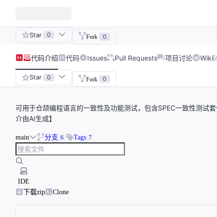
Star
0
0
Fork
代码
介绍
代码
Issues
Pull Requests
项目讨论
Wiki
Star
0
0
Fork
可用于仓颉编程语言的一致性及功能测试，包含SPEC一致性测试套件、H
介由AI生成】
main
分支
Tags
6
7
IDE
下载zip
Clone