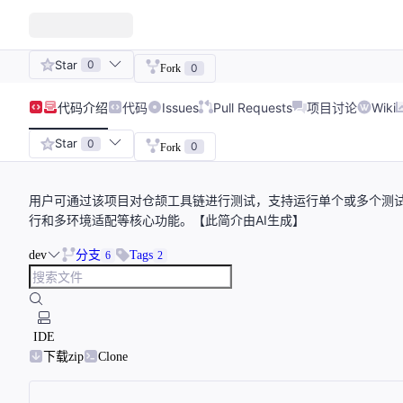
Star
0
0
Fork
代码
介绍
代码
Issues
Pull Requests
项目讨论
Wiki
Star
0
0
Fork
用户可通过该项目对仓颉工具链进行测试，支持运行单个或多个测
行和多环境适配等核心功能。【此简介由AI生成】
dev
分支
Tags
6
2
IDE
下载zip
Clone