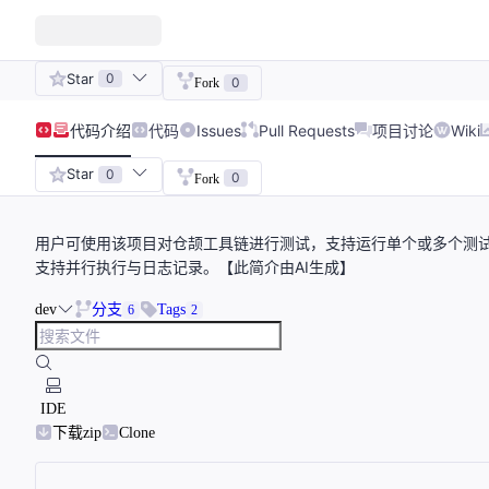
Star
0
0
Fork
代码
介绍
代码
Issues
Pull Requests
项目讨论
Wiki
Star
0
0
Fork
用户可使用该项目对仓颉工具链进行测试，支持运行单个或多个测
支持并行执行与日志记录。【此简介由AI生成】
dev
分支
Tags
6
2
IDE
下载zip
Clone