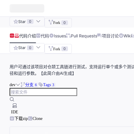
Star
0
0
Fork
代码
介绍
代码
Issues
Pull Requests
项目讨论
Wiki
Star
0
0
Fork
用户可通过该项目对仓颉工具链进行测试，支持运行单个或多个测
径和运行参数。【此简介由AI生成】
dev
分支
Tags
6
3
IDE
下载zip
Clone