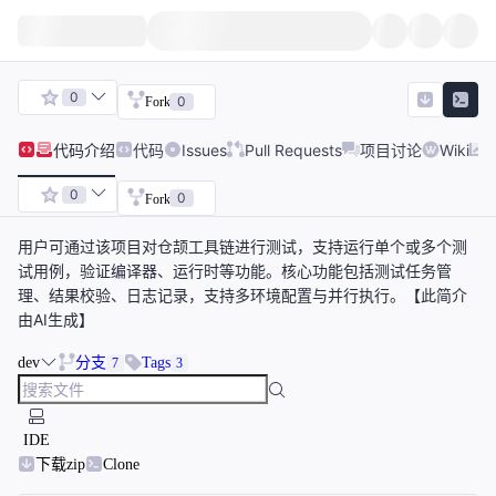
0
0
Fork
代码
介绍
代码
Issues
Pull Requests
项目讨论
Wiki
0
0
Fork
用户可通过该项目对仓颉工具链进行测试，支持运行单个或多个测
试用例，验证编译器、运行时等功能。核心功能包括测试任务管
理、结果校验、日志记录，支持多环境配置与并行执行。【此简介
由AI生成】
dev
分支
Tags
7
3
IDE
下载zip
Clone