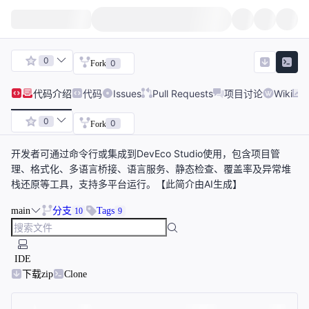
0
0
Fork
代码
介绍
代码
Issues
Pull Requests
项目讨论
Wiki
0
0
Fork
开发者可通过命令行或集成到DevEco Studio使用，包含项目管
理、格式化、多语言桥接、语言服务、静态检查、覆盖率及异常堆
栈还原等工具，支持多平台运行。【此简介由AI生成】
main
分支
Tags
10
9
IDE
下载zip
Clone