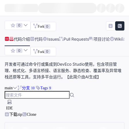
0
0
Fork
代码
介绍
代码
Issues
Pull Requests
项目讨论
Wiki
0
0
Fork
开发者可通过命令行或集成到DevEco Studio使用，包含项目管
理、格式化、多语言桥接、语言服务、静态检查、覆盖率及异常堆
栈还原等工具，支持多平台运行。【此简介由AI生成】
main
分支
Tags
10
9
IDE
下载zip
Clone