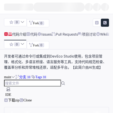
0
0
Fork
代码
介绍
代码
Issues
Pull Requests
项目讨论
Wiki
0
0
Fork
开发者可通过命令行或集成到DevEco Studio使用，包含项目管
理、格式化、多语言桥接、语言服务等工具，支持代码规范检查、
覆盖率分析和异常堆栈还原，适配多平台。【此简介由AI生成】
main
分支
Tags
10
10
IDE
下载zip
Clone