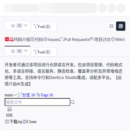
0
0
Fork
代码
介绍
代码
Issues
Pull Requests
项目讨论
Wiki
0
0
Fork
开发者可通过该项目进行仓颉语言开发，包含项目管理、代码格式
化、多语言桥接、语言服务、静态检查、覆盖率分析及异常堆栈还
原等工具，支持命令行和DevEco Studio集成，适配多平台。【此
简介由AI生成】
main
分支
Tags
10
10
IDE
下载zip
Clone