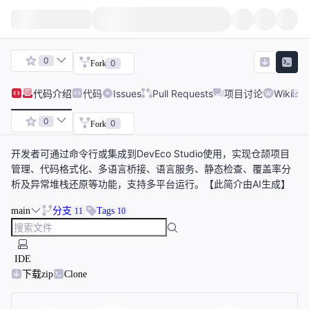
0
0
Fork
代码
介绍
代码
Issues
Pull Requests
项目讨论
Wiki
0
0
Fork
开发者可通过命令行或集成到DevEco Studio使用，实现仓颉项目
管理、代码格式化、多语言桥接、语言服务、静态检查、覆盖率分
析及异常堆栈还原等功能，支持多平台运行。【此简介由AI生成】
main
分支
Tags
11
10
IDE
下载zip
Clone