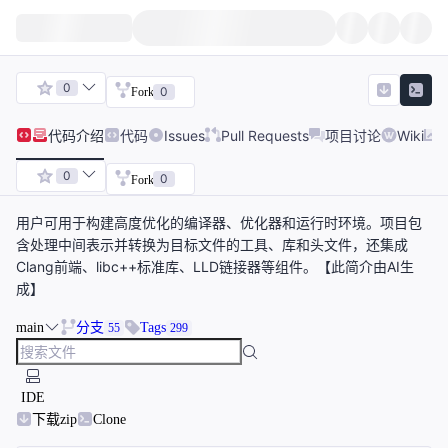
0
0
Fork
代码
介绍
代码
Issues
Pull Requests
项目讨论
Wiki
0
0
Fork
用户可用于构建高度优化的编译器、优化器和运行时环境。项目包
含处理中间表示并转换为目标文件的工具、库和头文件，还集成
Clang前端、libc++标准库、LLD链接器等组件。【此简介由AI生
成】
main
分支
Tags
55
299
IDE
下载zip
Clone