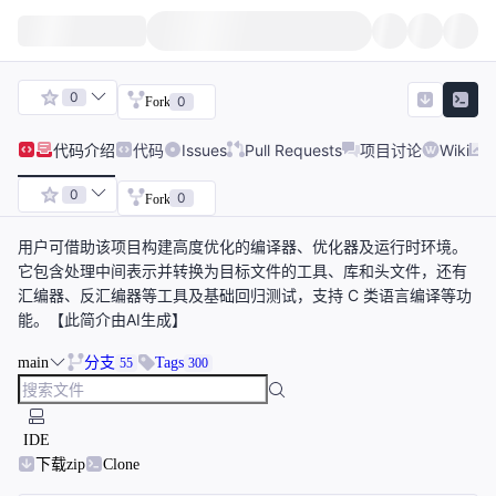
0
0
Fork
代码
介绍
代码
Issues
Pull Requests
项目讨论
Wiki
0
0
Fork
用户可借助该项目构建高度优化的编译器、优化器及运行时环境。
它包含处理中间表示并转换为目标文件的工具、库和头文件，还有
汇编器、反汇编器等工具及基础回归测试，支持 C 类语言编译等功
能。【此简介由AI生成】
main
分支
Tags
55
300
IDE
下载zip
Clone