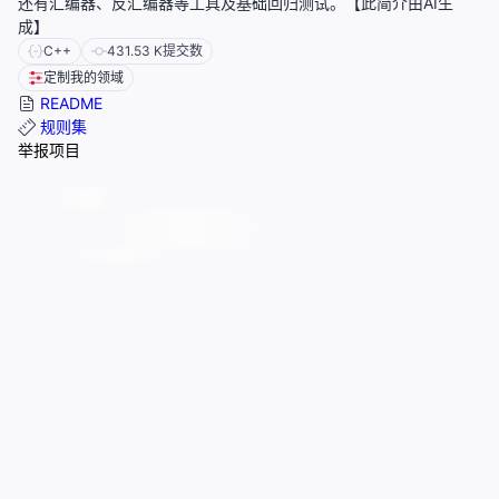
还有汇编器、反汇编器等工具及基础回归测试。【此简介由AI生
成】
C++
431.53 K
提交数
定制我的领域
README
规则集
举报项目