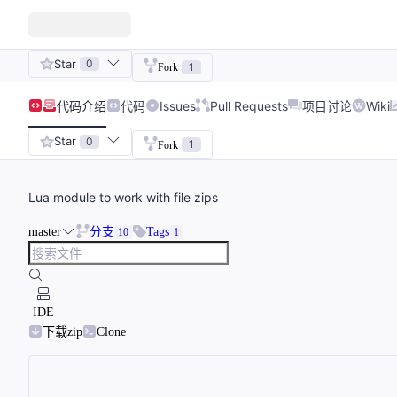
Star
0
1
Fork
代码
介绍
代码
Issues
Pull Requests
项目讨论
Wiki
Star
0
1
Fork
Lua module to work with file zips
master
分支
Tags
10
1
IDE
下载zip
Clone