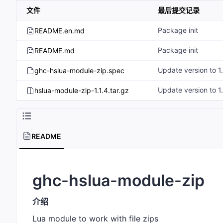
文件
最后提交记录
Package init
README.en.md
Package init
README.md
Update version to 1.
ghc-hslua-module-zip.spec
Update version to 1.
hslua-module-zip-1.1.4.tar.gz
README
ghc-hslua-module-zip
介绍
Lua module to work with file zips