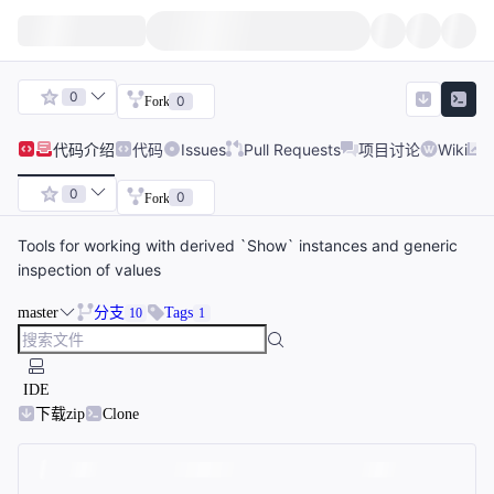
0
0
Fork
代码
介绍
代码
Issues
Pull Requests
项目讨论
Wiki
0
0
Fork
Tools for working with derived `Show` instances and generic
inspection of values
master
分支
Tags
10
1
IDE
下载zip
Clone