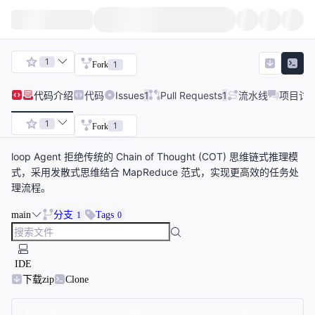
1
1
Fork
代码
介绍
代码
Issues
1
Pull Requests
1
流水线
项目讨
1
1
Fork
loop Agent 拒绝传统的 Chain of Thought (COT) 思维链式推理模
式，采用发散式思维结合 MapReduce 范式，实现更高效的任务处
理流程。
main
分支
Tags
1
0
IDE
下载zip
Clone