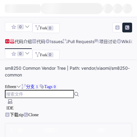
0
0
Fork
代码
介绍
代码
Issues
Pull Requests
项目讨论
Wiki
0
0
Fork
sm8250 Common Vendor Tree | Path: vendor/xiaomi/sm8250-
common
fifteen
分支
Tags
1
0
IDE
下载zip
Clone