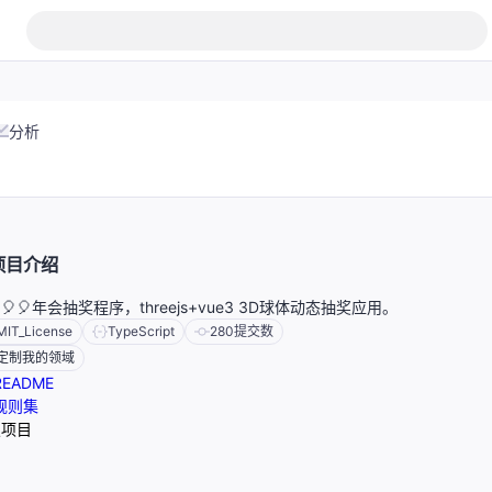
分析
项目介绍
🎈🎈🎈年会抽奖程序，threejs+vue3 3D球体动态抽奖应用。
MIT_License
TypeScript
280
提交数
定制我的领域
EADME
规则集
报项目