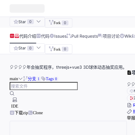
Star
0
0
Fork
代码
介绍
代码
Issues
Pull Requests
项目讨论
Wiki
Star
0
0
Fork
🎈🎈🎈🎈年会抽奖程序，threejs+vue3 3D球体动态抽奖应用。
main
分支
Tags
1
0
🎈
R
IDE
下载zip
Clone
举