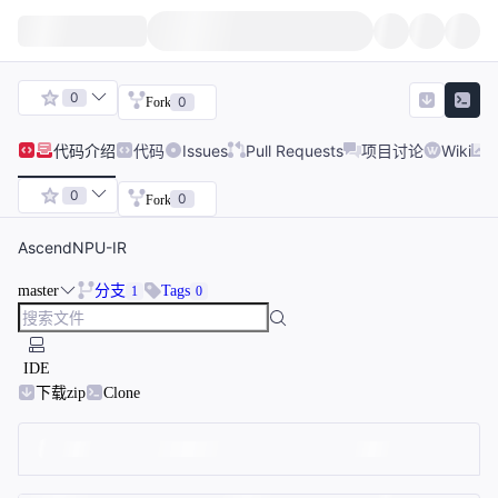
0
0
Fork
代码
介绍
代码
Issues
Pull Requests
项目讨论
Wiki
0
0
Fork
AscendNPU-IR
master
分支
Tags
1
0
IDE
下载zip
Clone