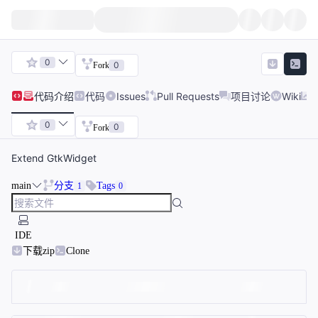
0
0
Fork
代码
介绍
代码
Issues
Pull Requests
项目讨论
Wiki
0
0
Fork
Extend GtkWidget
main
分支
Tags
1
0
IDE
下载zip
Clone