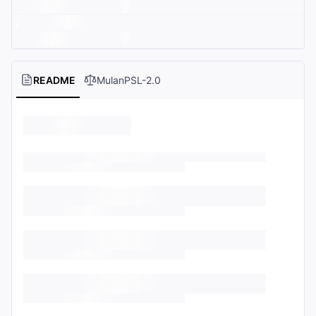
README
MulanPSL-2.0