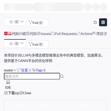
0
0
Fork
代码
介绍
代码
Issues
Pull Requests
Actions
项目讨论
0
0
Fork
本项目针对LLM与多模态模型推理业务中的典型模型、加速算法，
提供基于CANN平台的优化样例
master
分支
Tags
1
0
IDE
下载zip
Clone