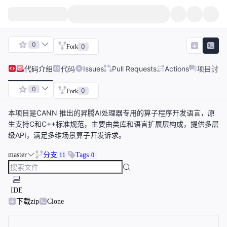
0
0
Fork
代码
介绍
代码
Issues
Pull Requests
Actions
项目讨论
0
0
Fork
本项目是CANN 推出的昇腾AI处理器专用的算子程序开发语言，原
生支持C和C++标准规范，主要由类库和语言扩展层构成，提供多层
级API，满足多维场景算子开发诉求。
master
分支
Tags
11
0
IDE
下载zip
Clone