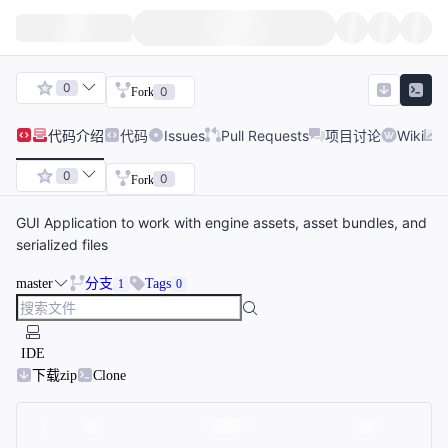
0
0
Fork
代码
介绍
代码
Issues
Pull Requests
项目讨论
Wiki
0
0
Fork
GUI Application to work with engine assets, asset bundles, and
serialized files
master
分支
Tags
1
0
IDE
下载zip
Clone