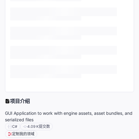
项目介绍
GUI Application to work with engine assets, asset bundles, and
serialized files
C#
4.09 K
提交数
定制我的领域