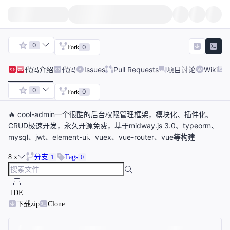
0
0
Fork
代码
介绍
代码
Issues
Pull Requests
项目讨论
Wiki
0
0
Fork
🔥 cool-admin一个很酷的后台权限管理框架，模块化、插件化、
CRUD极速开发，永久开源免费，基于midway.js 3.0、typeorm、
mysql、jwt、element-ui、vuex、vue-router、vue等构建
8.x
分支
Tags
1
0
IDE
下载zip
Clone