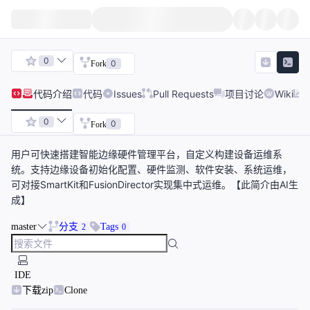
0
0
Fork
代码
介绍
代码
Issues
Pull Requests
项目讨论
Wiki
0
0
Fork
用户可快速搭建智能边缘硬件管理平台，自定义构建设备运维系
统。支持边缘设备初始化配置、硬件监测、软件安装、系统运维，
可对接SmartKit和FusionDirector实现集中式运维。【此简介由AI生
成】
master
分支
Tags
2
0
IDE
下载zip
Clone