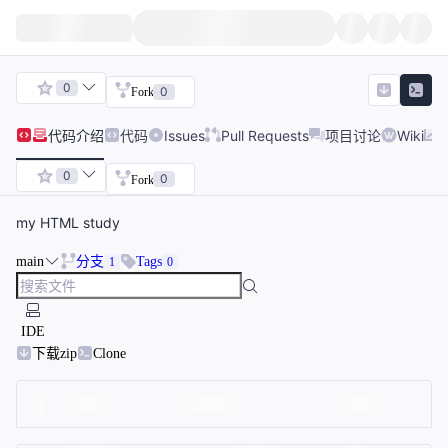
0
0
Fork
代码
介绍
代码
Issues
Pull Requests
项目讨论
Wiki
0
0
Fork
my HTML study
main
分支
Tags
1
0
IDE
下载zip
Clone