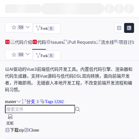
59
5
Fork
代码
介绍
代码
Issues
Pull Requests
流水线
项目讨论
59
5
Fork
以AI驱动的Vue3前端低代码开发工具。内置低代码引擎、渲染器和
代码生成器，支持Vue源码与低代码DSL双向转换，面向前端开发
者，开箱即用。 无缝嵌入本地开发工程，不改变前端开发流程和编
码习惯。
master
分支
Tags
3
12262
IDE
下载zip
Clone