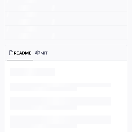
README
MIT